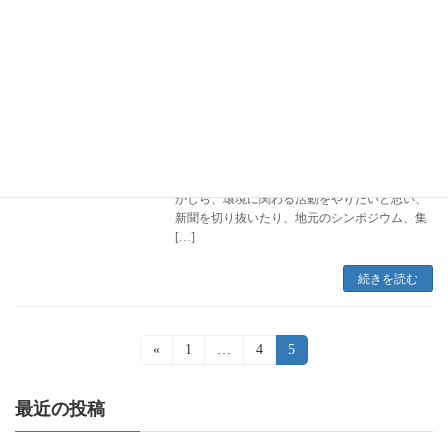
続きを読む
サスティナブル・シティ、持続可能な土
サスティナブル・シティ
地利用・交通政策 札幌98-00
2000年10月26日
1998年7月札幌 実務修習のため、東京から札幌
に転居しました。 たまたま市電沿いに住んで、
市電で裁判所や弁護士事務所に通いました。 何
かしら、環境に関わる活動をやりたいと思い、
新聞を切り抜いたり、地元のシンポジウム、集
[…]
続きを読む
投
«
固
1
…
固
4
固
5
定
定
定
稿
ペ
ペ
ペ
ー
ー
ー
最近の投稿
の
ジ
ジ
ジ