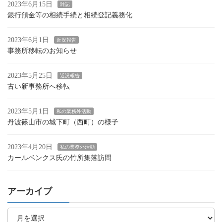
ペ
2023年6月15日
雑記
銀行預金等の相続手続と相続登記義務化
ー
ジ
2023年6月1日
近況報告
送
事務所移転のお知らせ
り
2023年5月25日
近況報告
古い新事務所へ移転
2023年5月1日
私の業務外活動
丹波篠山市の城下町（西町）の様子
2023年4月20日
私の業務外活動
カールベンクス氏の竹所集落訪問
アーカイブ
ア
ー